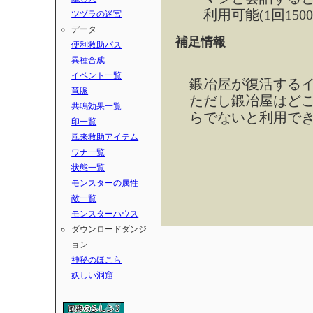
利用可能(1回15
ツヅラの迷宮
データ
補足情報
便利救助パス
異種合成
イベント一覧
鍛冶屋が復活する
竜脈
ただし鍛冶屋はどこ
共鳴効果一覧
らでないと利用で
印一覧
風来救助アイテム
ワナ一覧
状態一覧
モンスターの属性
敵一覧
モンスターハウス
ダウンロードダンジ
ョン
神秘のほこら
妖しい洞窟