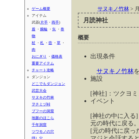
サヌキノ竹林
> 
ゲーム概要
アイテム
月読神社
武器(
片手
・
両手
)
盾
・
腕輪
・
矢
・
巻
物
概要
杖
・
札
・
壺
・
草
・
肉
出現条件
おにぎり
・
価格表
重要アイテム
サヌキノ竹林
チャート攻略
ダンジョン
施設
どこでもダンジョン
武芸大会
[神社]：ツクヨ
サヌキの竹林
イベント
ヲチミヅ峠
ブフーの洞窟
[神社の中に入る
地脈のほこら
元の時代に戻る
千年洞窟
[元の時代に戻っ
ツワモノの穴
マジと会話する
隠し穴