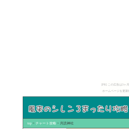
[PR] この広告は
ホームページを更新
top
>
チャート攻略
> 月読神社