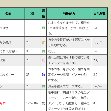
属
名前
HP
特殊能力
出現階数
性
丸まりタックルをして、相手を
ジロウ
18
樹
1マス後退させ、かつ、転ばせ
1-4
る。
カラカラ提灯がいる部屋はあか
カラ提灯
23
雷
1,3,5,7
り状態になる。
にぎり見習い
30
樹
なし。
1-7
倒した際に鳴らす鈴で寝ている
り童
25
気
2,4,6
モンスターを起こす。
コネコネーをおどる（相手を固
こねビリー
27
知
定ダメージ状態「ダメージ7」
3-7
にする）
ラ
25
樹
お金を盗んでワープする。
1-2,5-7
地中潜行（周囲１マスの敵にダ
メージ）、ムカデ斬り（相手に
カデ
177～182
無
ダメージ）、地獄斬り（相手に
8
ダメージを与え吹き飛ばす）、