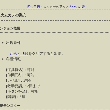
四つ目岩
> 大ムカデの巣穴 >
大ワシの砦
大ムカデの巣穴
ンジョン概要
出現条件
からくり峠
をクリアすると出現。
各種情報
[道具持込]：可能
[仲間同行]：可能
[レベル]：継続
[救助要請]：2回まで
[ギタン持込]：可能
[階層]：8階
現モンスター