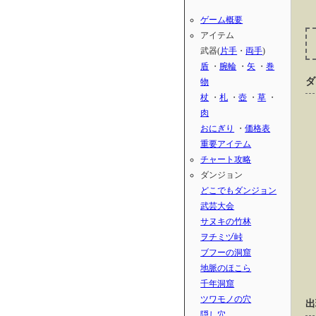
ゲーム概要
アイテム
武器(
片手
・
両手
)
盾
・
腕輪
・
矢
・
巻
ダ
物
杖
・
札
・
壺
・
草
・
肉
おにぎり
・
価格表
重要アイテム
チャート攻略
ダンジョン
どこでもダンジョン
武芸大会
サヌキの竹林
ヲチミヅ峠
ブフーの洞窟
地脈のほこら
千年洞窟
ツワモノの穴
出
隠し穴