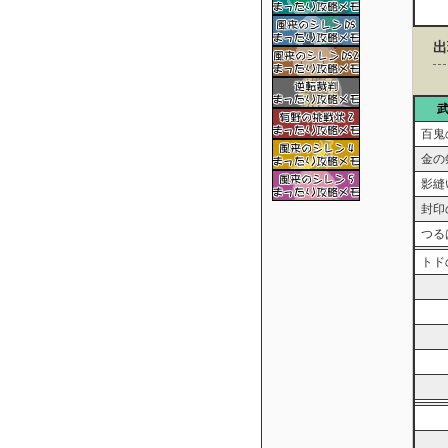
出
百鬼
金の
影縫
封印
つる
トド