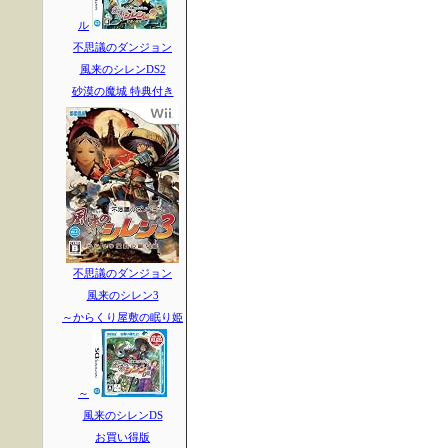
ル
不思議のダンジョン
風来のシレンDS2
砂漠の魔城 特典付き
不思議のダンジョン
風来のシレン3
～からくり屋敷の眠り姫
～
風来のシレンDS
お買い得版