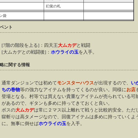
幻覚の札
ン袋
ベント
[7階の階段を上る]：四天王
大ムカデ
と戦闘
[大ムカデとの戦闘後]：
ホウライの玉
を入手。
略に関する情報
通常ダンジョンでは初めて
モンスターハウス
が出現するので、
い
ちの巻物
等の強力なアイテムを持ってくるのが良い。同様に
お店
登場となる。村等では買えない貴重なアイテムが売られている可
があるので、ギタンも多めに持ってきておくと良い。
ボスの
大ムカデ
は常に２マス以上離れて戦うと比較的安全。ただ
獄斬りは高タメージなので、回復アイテムは多めに持っていくよ
に。無事に倒せば
ホウライの玉
を入手。