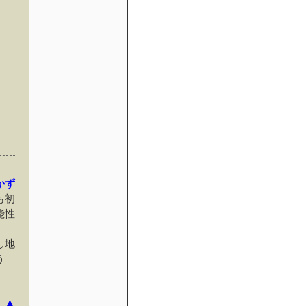
かず
も初
能性
し地
う
▲