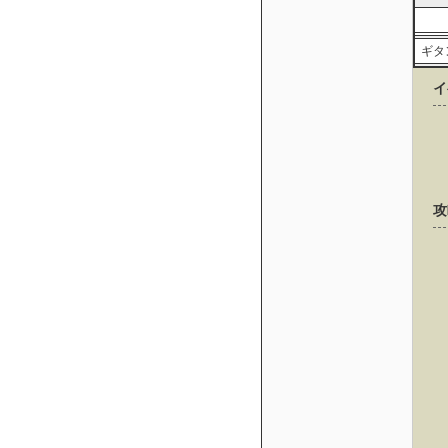
ギタ
イ
攻