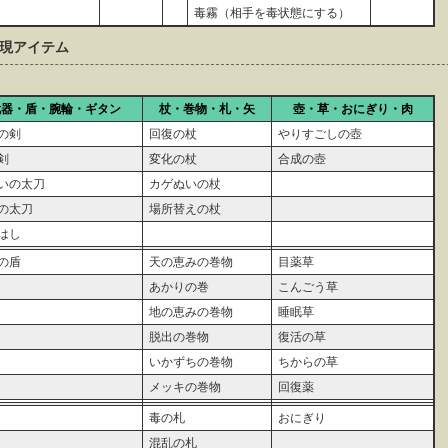
毒霧（相手を毒状態にする）
現アイテム
武器・盾・腕輪・ギタン
杖・巻物・札・矢
壺・草・おにぎり・肉
の剣
回復の杖
やりすごしの壺
剣
変化の杖
合成の壺
いの太刀
カゲぬいの杖
の太刀
場所替えの杖
はし
の盾
天の恵みの巻物
目薬草
あかりの巻
こんごう草
地の恵みの巻物
睡眠草
脱出の巻物
復活の草
いかずちの巻物
ちからの草
メッキの巻物
回復薬
毒の札
おにぎり
混乱の札