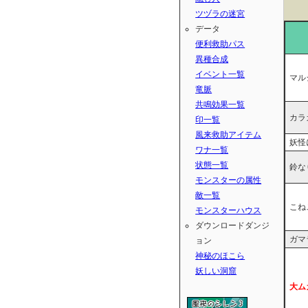
ツヅラの迷宮
データ
便利救助パス
異種合成
イベント一覧
マル
竜脈
共鳴効果一覧
カラ
印一覧
風来救助アイテム
妖怪
ワナ一覧
状態一覧
鈴な
モンスターの属性
敵一覧
こね
モンスターハウス
ダウンロードダンジ
ガマ
ョン
神秘のほこら
妖しい洞窟
大ム