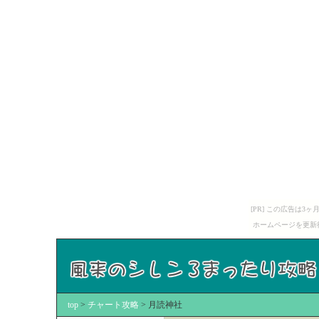
[PR] この広告は
ホームページを更新
top
>
チャート攻略
> 月読神社