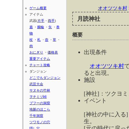
オオツツキ村
ゲーム概要
アイテム
月読神社
武器(
片手
・
両手
)
盾
・
腕輪
・
矢
・
巻
物
概要
杖
・
札
・
壺
・
草
・
肉
出現条件
おにぎり
・
価格表
重要アイテム
オオツツキ村
チャート攻略
ダンジョン
ると出現。
どこでもダンジョン
施設
武芸大会
サヌキの竹林
[神社]：ツクヨ
ヲチミヅ峠
イベント
ブフーの洞窟
地脈のほこら
[神社の中に入る
千年洞窟
生。
ツワモノの穴
[元の時代に戻っ
隠し穴