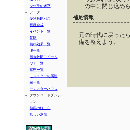
の中に閉じ込め
ツヅラの迷宮
データ
補足情報
便利救助パス
異種合成
イベント一覧
元の時代に戻った
竜脈
備を整えよう。
共鳴効果一覧
印一覧
風来救助アイテム
ワナ一覧
状態一覧
モンスターの属性
敵一覧
モンスターハウス
ダウンロードダンジ
ョン
神秘のほこら
妖しい洞窟